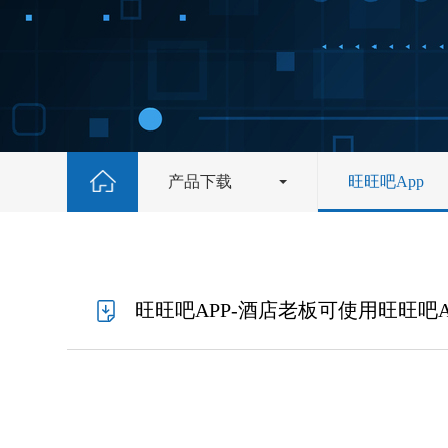
产品下载
旺旺吧App
旺旺吧APP-酒店老板可使用旺旺吧A