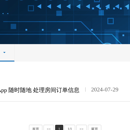
2024-07-29
pp 随时随地 处理房间订单信息
首页
<<
1
1/1
>>
尾页