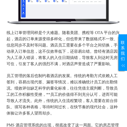
线上订单管理同样是个大难题。随着美团、携程等 OTA 平台的兴
起，酒店的订单来源变得多样化，但也带来了数据格式不一致、
联
信息同步不及时等问题。酒店员工需要在多个平台之间切换，手
系
动录入订单信息，这不仅效率低下，还容易出错。曾经有酒店因
我
为人工录入错误，将客人的入住日期搞错，导致客人到达时无房
们
可住，引发了客人的强烈不满，对酒店声誉造成了严重影响。
员工管理的落后也制约着酒店的发展。传统的考勤方式依赖人工
签到，容易出现代签、漏签等情况，难以准确统计员工的出勤情
况。绩效评估缺乏科学的量化标准，往往凭借主观判断，导致员
工的工作积极性受挫，**员工的价值得不到充分认可，进而可能
导致人才流失。此外，传统的入住流程繁琐，客人需要在前台排
队、填写各种表格，等待时间过长，在快节奏的现代社会，这种
体验让许多客人望而却步。
PMS 酒店管理系统的出现，彻底改变了这一局面。它的房态管理