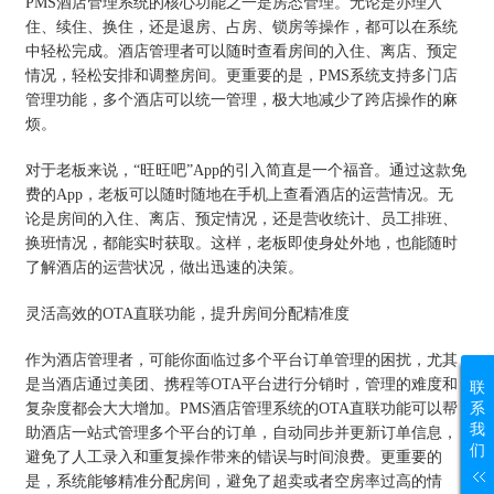
PMS酒店管理系统的核心功能之一是房态管理。无论是办理入
住、续住、换住，还是退房、占房、锁房等操作，都可以在系统
中轻松完成。酒店管理者可以随时查看房间的入住、离店、预定
情况，轻松安排和调整房间。更重要的是，PMS系统支持多门店
管理功能，多个酒店可以统一管理，极大地减少了跨店操作的麻
烦。
对于老板来说，“旺旺吧”App的引入简直是一个福音。通过这款免
费的App，老板可以随时随地在手机上查看酒店的运营情况。无
论是房间的入住、离店、预定情况，还是营收统计、员工排班、
换班情况，都能实时获取。这样，老板即使身处外地，也能随时
了解酒店的运营状况，做出迅速的决策。
灵活高效的OTA直联功能，提升房间分配精准度
作为酒店管理者，可能你面临过多个平台订单管理的困扰，尤其
是当酒店通过美团、携程等OTA平台进行分销时，管理的难度和
联
系
复杂度都会大大增加。PMS酒店管理系统的OTA直联功能可以帮
我
助酒店一站式管理多个平台的订单，自动同步并更新订单信息，
们
避免了人工录入和重复操作带来的错误与时间浪费。更重要的
是，系统能够精准分配房间，避免了超卖或者空房率过高的情