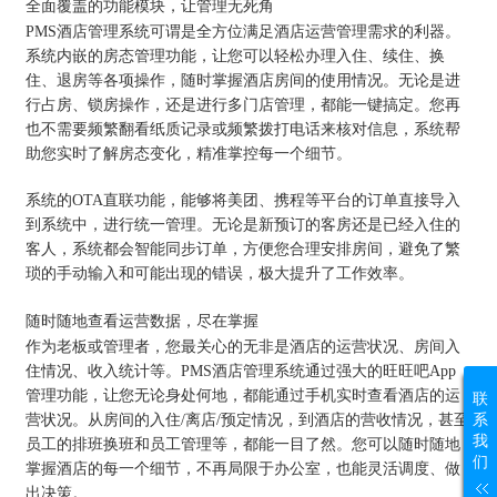
全面覆盖的功能模块，让管理无死角
PMS酒店管理系统可谓是全方位满足酒店运营管理需求的利器。
系统内嵌的房态管理功能，让您可以轻松办理入住、续住、换
住、退房等各项操作，随时掌握酒店房间的使用情况。无论是进
行占房、锁房操作，还是进行多门店管理，都能一键搞定。您再
也不需要频繁翻看纸质记录或频繁拨打电话来核对信息，系统帮
助您实时了解房态变化，精准掌控每一个细节。
系统的OTA直联功能，能够将美团、携程等平台的订单直接导入
到系统中，进行统一管理。无论是新预订的客房还是已经入住的
客人，系统都会智能同步订单，方便您合理安排房间，避免了繁
琐的手动输入和可能出现的错误，极大提升了工作效率。
随时随地查看运营数据，尽在掌握
作为老板或管理者，您最关心的无非是酒店的运营状况、房间入
住情况、收入统计等。PMS酒店管理系统通过强大的旺旺吧App
管理功能，让您无论身处何地，都能通过手机实时查看酒店的运
联
系
营状况。从房间的入住/离店/预定情况，到酒店的营收情况，甚至
我
员工的排班换班和员工管理等，都能一目了然。您可以随时随地
们
掌握酒店的每一个细节，不再局限于办公室，也能灵活调度、做
出决策。